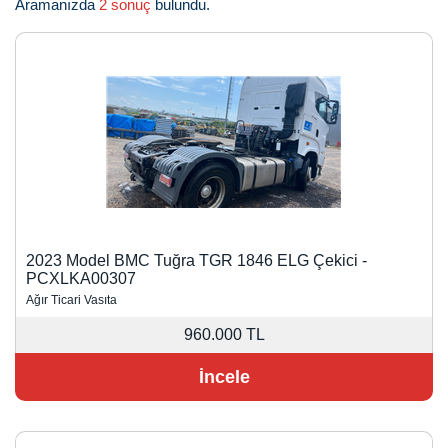
Aramanızda
2 sonuç
bulundu.
2023 Model BMC Tuğra TGR 1846 ELG Çekici -
PCXLKA00307
Ağır Ticari Vasıta
960.000 TL
İncele